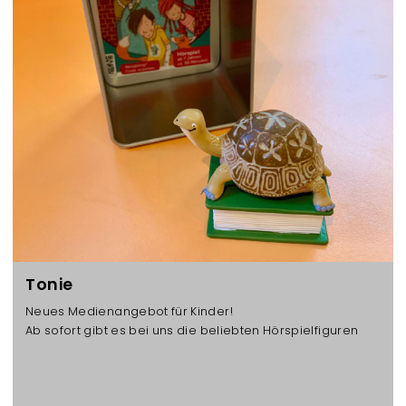
n
z
e
n
Tonie
Neues Medienangebot für Kinder!
Ab sofort gibt es bei uns die beliebten Hörspielfiguren
„Tonie“ - sie freuen sich schon darauf, von euch
ausgeliehen zu werden!