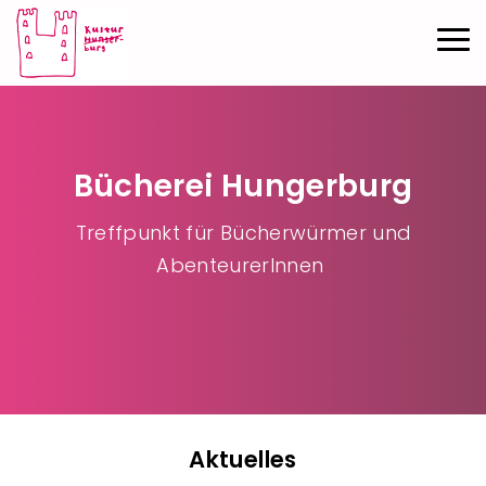
Direkt zum Inhalt
Haup
Bücherei Hungerburg
Treffpunkt für Bücherwürmer und
AbenteurerInnen
Aktuelles