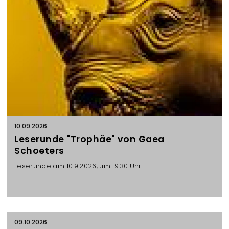
l
t
u
n
g
e
n
10.09.2026
Leserunde "Trophäe" von Gaea
Schoeters
Leserunde am 10.9.2026, um 19.30 Uhr
09.10.2026