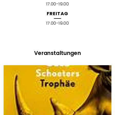
17.00-19.00
FREITAG
17.00-19.00
Veranstaltungen
V
e
r
a
n
s
t
a