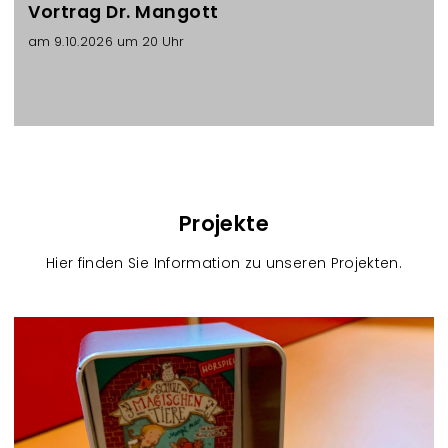
Vortrag Dr. Mangott
am 9.10.2026 um 20 Uhr
Projekte
Hier finden Sie Information zu unseren Projekten.
R
e
f
e
r
e