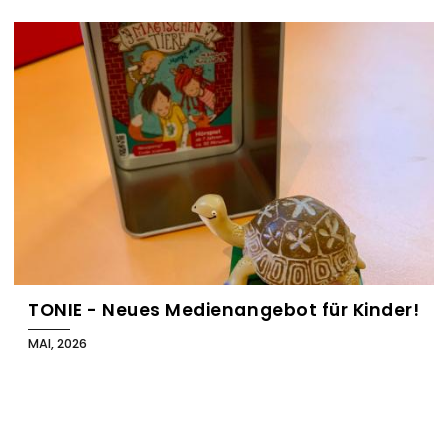
B
l
o
g
TONIE - Neues Medienangebot für Kinder!
MAI, 2026